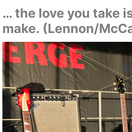
… the love you take i
make. (Lennon/McCa